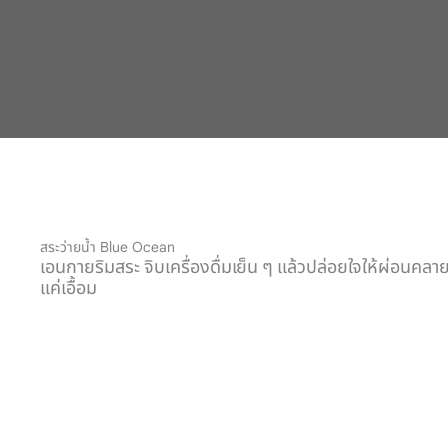
สระว่ายน้ำ Blue Ocean
เอนกายริมสระ จิบเครื่องดื่มเย็น ๆ แล้วปล่อยใจให้ผ่อนค
แค่เอื้อม